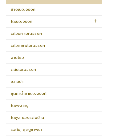
ช้างเบญจรงค์
โถเบญจรงค์
แก้วมัค เบญจรงค์
แก้วกาแฟเบญจรงค์
จานโชว์
ตลับเบญจรงค์
เตาสปา
ชุดกาน้ำชาเบญจรงค์
โถพญาครู
โถพูล ของแต่งบ้าน
แจกัน, ชุดบูชาพระ