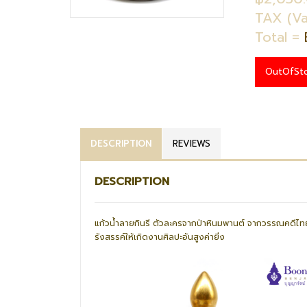
TAX (Va
Total =
OutOfSt
DESCRIPTION
REVIEWS
DESCRIPTION
แก้วน้ำลายกินรี ตัวละครจากป่าหินมพานต์ จากวรรณคดีไ
รังสรรค์ให้เกิดงานศิลปะอันสูงค่ายิ่ง