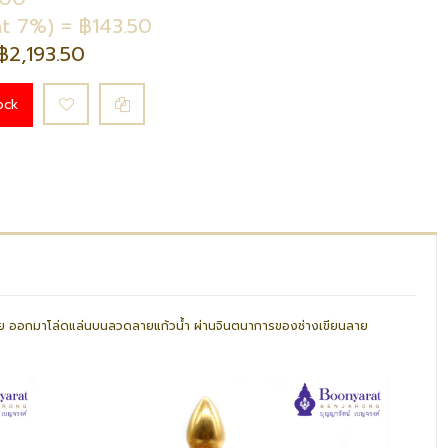
t 7%) = ฿143.50
฿2,193.50
ock
ทย ออกมาโล่ดแล่นบนลวดลายแก้วน้ำ ผ่านจินตนาการของช่างเขียนลาย