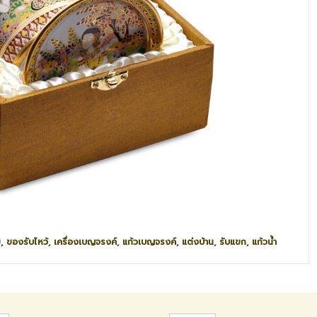
, ของรับไหว้, เครื่องเบญจรงค์, แก้วเบญจรงค์, แต่งบ้าน, รับแขก, แก้วน้ำ