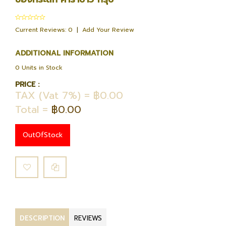
Current Reviews: 0
|
Add Your Review
ADDITIONAL INFORMATION
0 Units in Stock
PRICE :
TAX (Vat 7%) = ฿0.00
Total =
฿0.00
OutOfStock
DESCRIPTION
REVIEWS