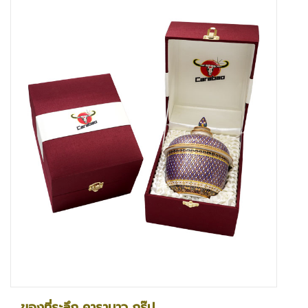
ของที่ระลึก คาราบาว กรุ๊ป