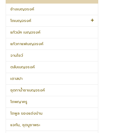
ช้างเบญจรงค์
โถเบญจรงค์
แก้วมัค เบญจรงค์
แก้วกาแฟเบญจรงค์
จานโชว์
ตลับเบญจรงค์
เตาสปา
ชุดกาน้ำชาเบญจรงค์
โถพญาครู
โถพูล ของแต่งบ้าน
แจกัน, ชุดบูชาพระ