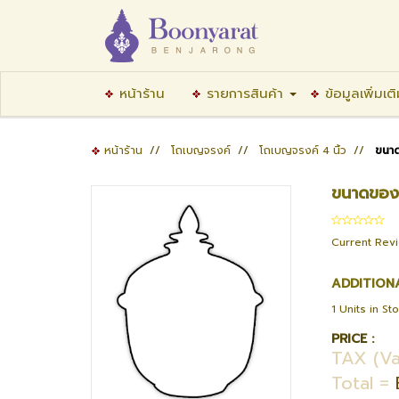
หน้าร้าน
รายการสินค้า
ข้อมูลเพิ่มเต
หน้าร้าน
//
โถเบญจรงค์
//
โถเบญจรงค์ 4 นิ้ว
//
ขนาด
ขนาดของต
Current Rev
ADDITION
1 Units in St
PRICE :
TAX (Va
Total =