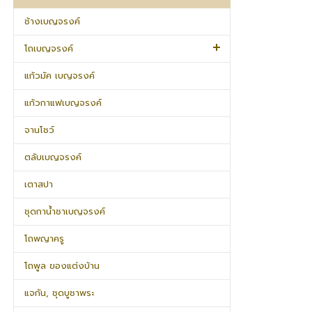
ช้างเบญจรงค์
โถเบญจรงค์
แก้วมัค เบญจรงค์
แก้วกาแฟเบญจรงค์
จานโชว์
ตลับเบญจรงค์
เตาสปา
ชุดกาน้ำชาเบญจรงค์
โถพญาครู
โถพูล ของแต่งบ้าน
แจกัน, ชุดบูชาพระ