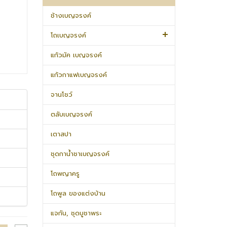
ช้างเบญจรงค์
โถเบญจรงค์
แก้วมัค เบญจรงค์
แก้วกาแฟเบญจรงค์
จานโชว์
ตลับเบญจรงค์
เตาสปา
ชุดกาน้ำชาเบญจรงค์
โถพญาครู
โถพูล ของแต่งบ้าน
แจกัน, ชุดบูชาพระ