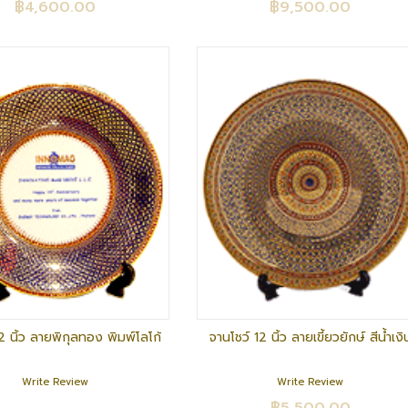
฿4,600.00
฿9,500.00
2 นิ้ว ลายพิกุลทอง พิมพ์โลโก้
จานโชว์ 12 นิ้ว ลายเขี้ยวยักษ์ สีน้ำเงิ
Write Review
Write Review