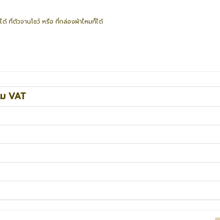
้ ที่ตัวจานโชว์ หรือ ที่กล่องผ้าไหมก็ได้
วม VAT