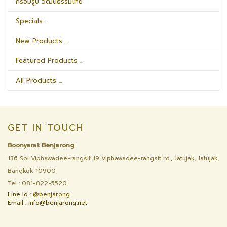
กรอบรูป วัฒนธรรมไทย
Specials ...
New Products ...
Featured Products ...
All Products ...
GET IN TOUCH
Boonyarat Benjarong
136 Soi Viphawadee-rangsit 19 Viphawadee-rangsit rd., Jatujak, Jatujak,
Bangkok 10900
Tel : 081-822-5520
Line id :
@benjarong
Email : info@benjarong.net