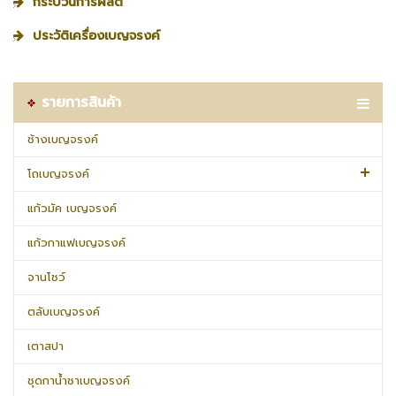
กระบวนการผลิต
ประวัติเครื่องเบญจรงค์
รายการสินค้า
ช้างเบญจรงค์
โถเบญจรงค์
แก้วมัค เบญจรงค์
แก้วกาแฟเบญจรงค์
จานโชว์
ตลับเบญจรงค์
เตาสปา
ชุดกาน้ำชาเบญจรงค์