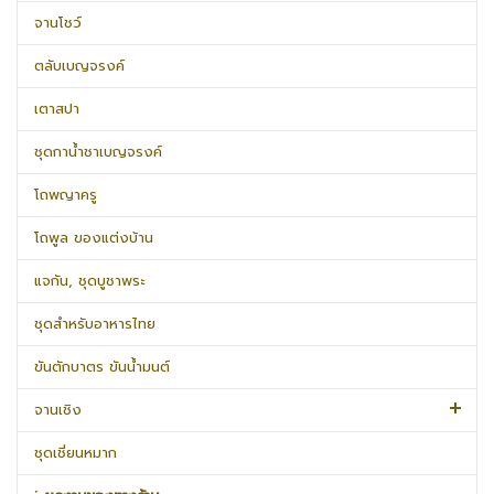
จานโชว์
ตลับเบญจรงค์
เตาสปา
ชุดกาน้ำชาเบญจรงค์
โถพญาครู
โถพูล ของแต่งบ้าน
แจกัน, ชุดบูชาพระ
ชุดสำหรับอาหารไทย
ขันตักบาตร ขันน้ำมนต์
จานเชิง
ชุดเชี่ยนหมาก