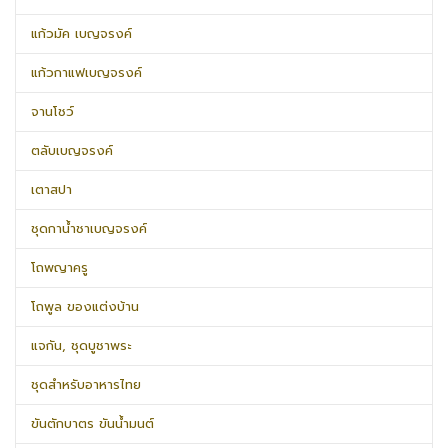
แก้วมัค เบญจรงค์
แก้วกาแฟเบญจรงค์
จานโชว์
ตลับเบญจรงค์
เตาสปา
ชุดกาน้ำชาเบญจรงค์
โถพญาครู
โถพูล ของแต่งบ้าน
แจกัน, ชุดบูชาพระ
ชุดสำหรับอาหารไทย
ขันตักบาตร ขันน้ำมนต์