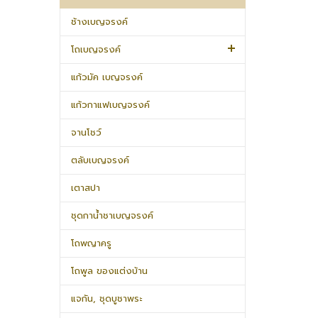
ช้างเบญจรงค์
โถเบญจรงค์
แก้วมัค เบญจรงค์
แก้วกาแฟเบญจรงค์
จานโชว์
ตลับเบญจรงค์
เตาสปา
ชุดกาน้ำชาเบญจรงค์
โถพญาครู
โถพูล ของแต่งบ้าน
แจกัน, ชุดบูชาพระ