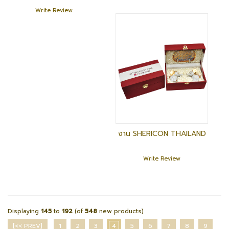
Write Review
งาน SHERICON THAILAND
Write Review
Displaying
145
to
192
(of
548
new products)
[<< PREV]
1
2
3
4
5
6
7
8
9