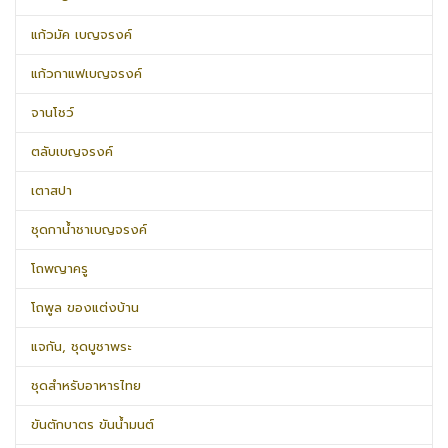
แก้วมัค เบญจรงค์
แก้วกาแฟเบญจรงค์
จานโชว์
ตลับเบญจรงค์
เตาสปา
ชุดกาน้ำชาเบญจรงค์
โถพญาครู
โถพูล ของแต่งบ้าน
แจกัน, ชุดบูชาพระ
ชุดสำหรับอาหารไทย
ขันตักบาตร ขันน้ำมนต์